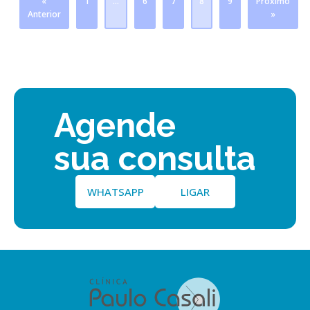
«
1
…
6
7
8
9
Próximo
Anterior
»
Agende
sua consulta
WHATSAPP
LIGAR