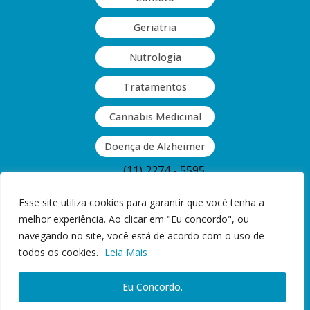
Geriatria
Nutrologia
Tratamentos
Cannabis Medicinal
Doença de Alzheimer
(11) 2274 - 5595
(11) 2063 - 9409
Esse site utiliza cookies para garantir que você tenha a
melhor experiência. Ao clicar em "Eu concordo", ou
Rua Guinle, 377 - Vila Monumento,
navegando no site, você está de acordo com o uso de
São Paulo, SP
todos os cookies.
Leia Mais
Copyright © 2026 Direitos reservados Dr. Paulo Casali CRM-SP: 76648 |
Eu Concordo.
Agende sua consulta
RQE: 15487 | Desenvolvido por Surya Marketing Médico