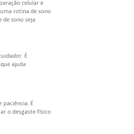
paração celular e
 uma rotina de sono
e de sono seja
cuidador. É
sque ajuda
 paciência. É
r o desgaste físico