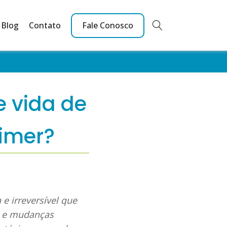
Blog
Contato
Fale Conosco
 vida de
imer?
e irreversível que
vo e mudanças