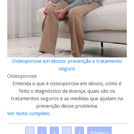
Osteoporose em idosos: prevenção e tratamento
seguro
Osteoporose
Entenda o que é osteoporose em idosos, como é
feito o diagnóstico da doença, quais são os
tratamentos seguros e as medidas que ajudam na
prevenção desse problema.
Ver texto completo
1
2
3
…
9
Próximo »