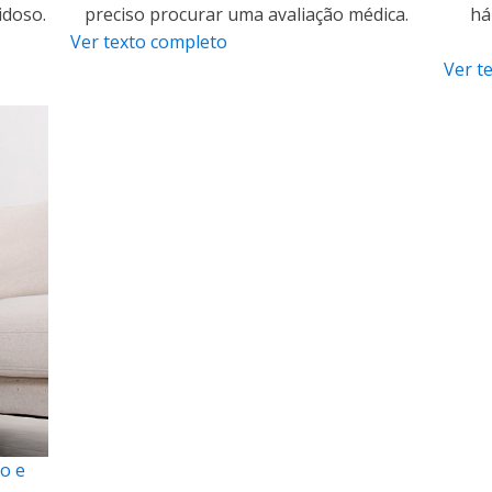
idoso.
preciso procurar uma avaliação médica.
há
Ver texto completo
Ver t
o e