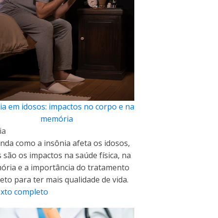
ia em idosos: impactos no corpo e na
memória
ia
nda como a insônia afeta os idosos,
s são os impactos na saúde física, na
ria e a importância do tratamento
eto para ter mais qualidade de vida.
exto completo