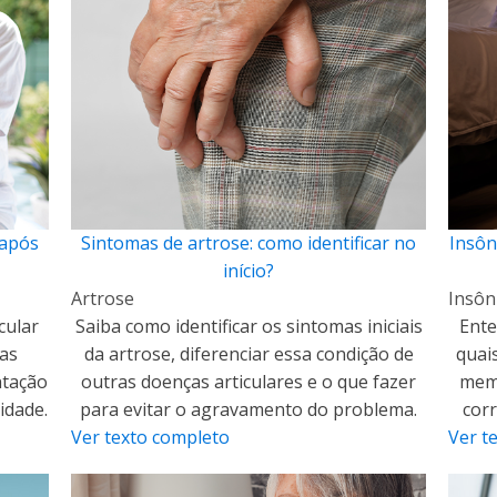
 após
Sintomas de artrose: como identificar no
Insôn
início?
Artrose
Insôn
cular
Saiba como identificar os sintomas iniciais
Ente
as
da artrose, diferenciar essa condição de
quai
ntação
outras doenças articulares e o que fazer
memó
idade.
para evitar o agravamento do problema.
corr
Ver texto completo
Ver t