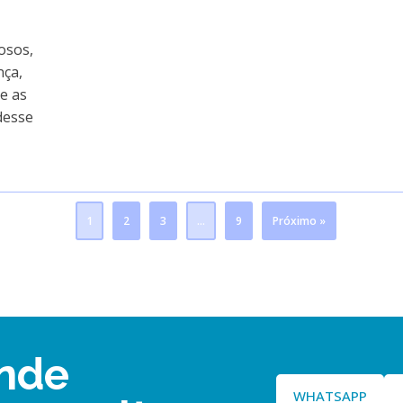
osos,
nça,
e as
desse
1
2
3
…
9
Próximo »
nde
WHATSAPP