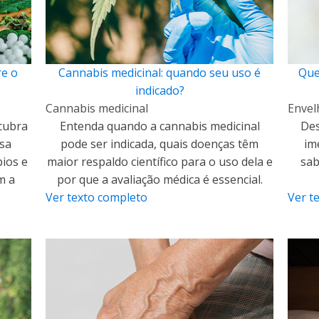
re o
Cannabis medicinal: quando seu uso é
Que
indicado?
Cannabis medicinal
Envel
cubra
Entenda quando a cannabis medicinal
Des
sa
pode ser indicada, quais doenças têm
im
pios e
maior respaldo científico para o uso dela e
sab
m a
por que a avaliação médica é essencial.
Ver texto completo
Ver t