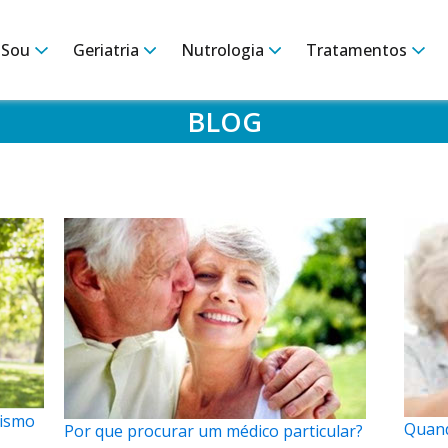
 Sou
Geriatria
Nutrologia
Tratamentos
BLOG
rismo
Quand
Por que procurar um médico particular?