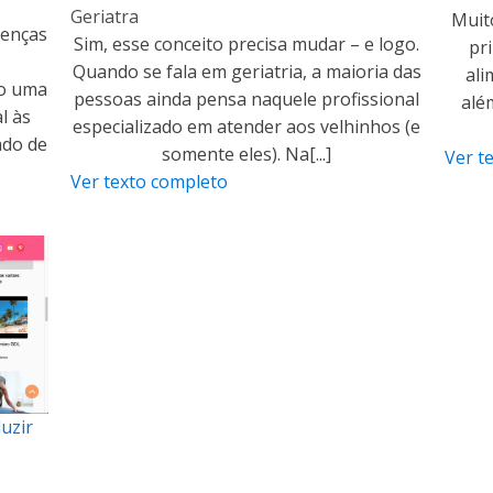
Geriatra
Muit
oenças
Sim, esse conceito precisa mudar – e logo.
pr
Quando se fala em geriatria, a maioria das
ali
o uma
pessoas ainda pensa naquele profissional
alé
l às
especializado em atender aos velhinhos (e
ado de
somente eles). Na[...]
Ver t
Ver texto completo
uzir