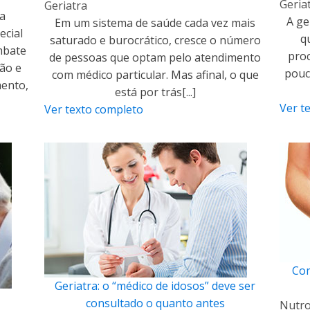
Geria
Geriatra
na
A ge
Em um sistema de saúde cada vez mais
ecial
q
saturado e burocrático, cresce o número
mbate
proc
de pessoas que optam pelo atendimento
ão e
pouc
com médico particular. Mas afinal, o que
mento,
está por trás[...]
Ver t
Ver texto completo
Com
Geriatra: o “médico de idosos” deve ser
consultado o quanto antes
Nutro