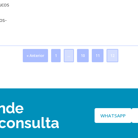
ucos
os-
« Anterior
1
…
10
11
12
nde
WHATSAPP
consulta