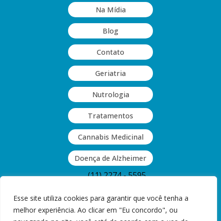
Na Mídia
Blog
Contato
Geriatria
Nutrologia
Tratamentos
Cannabis Medicinal
Doença de Alzheimer
(11) 2274 - 5595
(11) 2063 - 9409
Esse site utiliza cookies para garantir que você tenha a
melhor experiência. Ao clicar em "Eu concordo", ou
Rua Guinle, 377 - Vila Monumento,