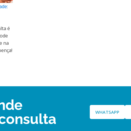
ade:
lta é
pode
e na
oença!
nde
WHATSAPP
consulta