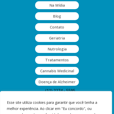
Na Mídia
Blog
Contato
Geriatria
Nutrologia
Tratamentos
Cannabis Medicinal
Doença de Alzheimer
(11) 2274 - 5595
(11) 2063 - 9409
Esse site utiliza cookies para garantir que você tenha a
melhor experiência. Ao clicar em "Eu concordo", ou
Rua Guinle, 377 - Vila Monumento,