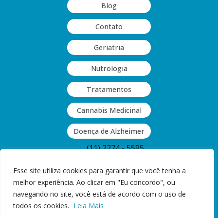
Blog
Contato
Geriatria
Nutrologia
Tratamentos
Cannabis Medicinal
Doença de Alzheimer
(11) 2274 - 5595
(11) 2063 - 9409
Esse site utiliza cookies para garantir que você tenha a
melhor experiência. Ao clicar em "Eu concordo", ou
Rua Guinle, 377 - Vila Monumento,
navegando no site, você está de acordo com o uso de
São Paulo, SP
todos os cookies.
Leia Mais