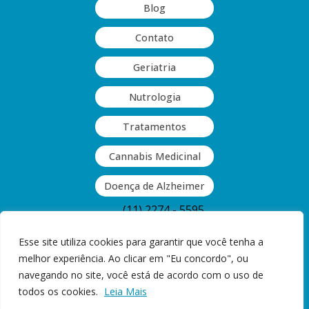
Blog
Contato
Geriatria
Nutrologia
Tratamentos
Cannabis Medicinal
Doença de Alzheimer
(11) 2274 - 5595
(11) 2063 - 9409
Esse site utiliza cookies para garantir que você tenha a
melhor experiência. Ao clicar em "Eu concordo", ou
Rua Guinle, 377 - Vila Monumento,
navegando no site, você está de acordo com o uso de
São Paulo, SP
todos os cookies.
Leia Mais