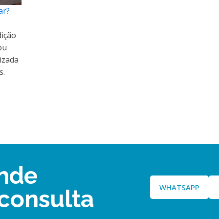
ar?
dição
ou
izada
s.
nde
WHATSAPP
consulta