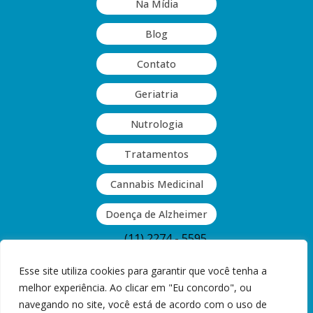
Na Mídia
Blog
Contato
Geriatria
Nutrologia
Tratamentos
Cannabis Medicinal
Doença de Alzheimer
(11) 2274 - 5595
(11) 2063 - 9409
Esse site utiliza cookies para garantir que você tenha a
melhor experiência. Ao clicar em "Eu concordo", ou
Rua Guinle, 377 - Vila Monumento,
navegando no site, você está de acordo com o uso de
São Paulo, SP