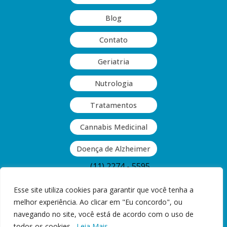
Blog
Contato
Geriatria
Nutrologia
Tratamentos
Cannabis Medicinal
Doença de Alzheimer
(11) 2274 - 5595
(11) 2063 - 9409
Esse site utiliza cookies para garantir que você tenha a
melhor experiência. Ao clicar em "Eu concordo", ou
Rua Guinle, 377 - Vila Monumento,
navegando no site, você está de acordo com o uso de
São Paulo, SP
todos os cookies.
Leia Mais