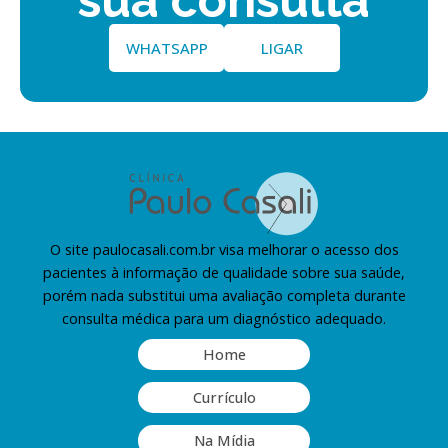
WHATSAPP
LIGAR
O site paulocasali.com.br visa melhorar o acesso dos
pacientes à informação de qualidade sobre sua saúde,
porém nada substitui uma avaliação completa durante
consulta médica para um diagnóstico adequado.
Home
Currículo
Na Mídia